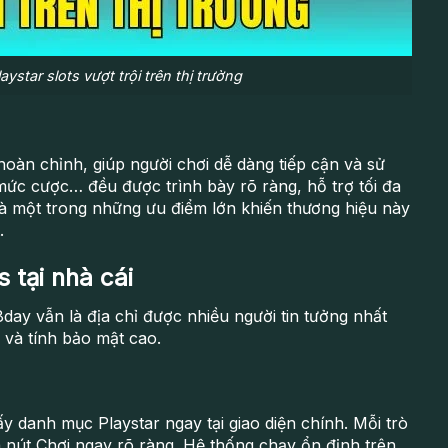
ystar slots vượt trội trên thị trường
oàn chỉnh, giúp người chơi dễ dàng tiếp cận và sử
, mức cược… đều được trình bày rõ ràng, hỗ trợ tối đa
là một trong những ưu điểm lớn khiến thương hiệu này
.
s tại nhà cái
day vẫn là địa chỉ được nhiều người tin tưởng nhất
và tính bảo mật cao.
ấy danh mục Playstar ngay tại giao diện chính. Mỗi trò
 nút Chơi ngay rõ ràng. Hệ thống chạy ổn định trên