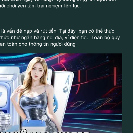
ười chơi yên tâm trải nghiệm liên tục.
là vấn đề nạp và rút tiền. Tại đây, bạn có thể thực
 thức như ngân hàng nội địa, ví điện tử… Toàn bộ quy
an toàn cho thông tin người dùng.