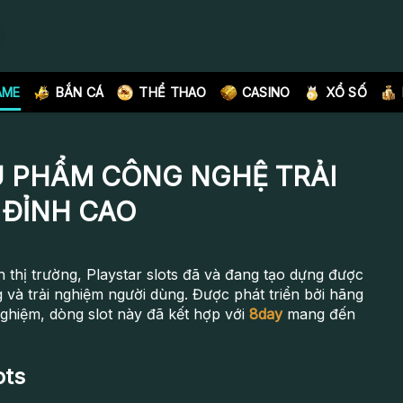
AME
BẮN CÁ
THỂ THAO
CASINO
XỔ SỐ
ÊU PHẨM CÔNG NGHỆ TRẢI
 ĐỈNH CAO
 thị trường, Playstar slots đã và đang tạo dựng được
ng và trải nghiệm người dùng. Được phát triển bởi hãng
ghiệm, dòng slot này đã kết hợp với
8day
mang đến
lots