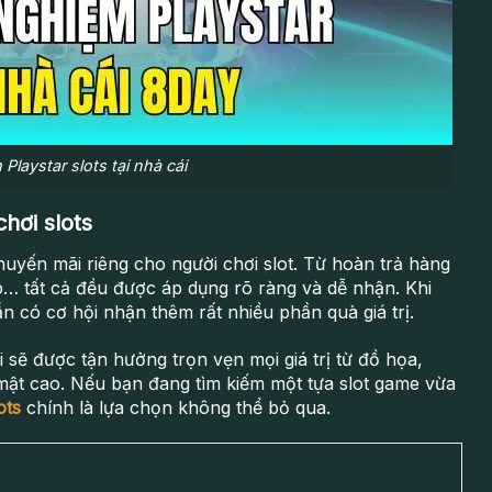
Playstar slots tại nhà cái
hơi slots
uyến mãi riêng cho người chơi slot. Từ hoàn trả hàng
… tất cả đều được áp dụng rõ ràng và dễ nhận. Khi
vẫn có cơ hội nhận thêm rất nhiều phần quà giá trị.
i sẽ được tận hưởng trọn vẹn mọi giá trị từ đồ họa,
 mật cao. Nếu bạn đang tìm kiếm một tựa slot game vừa
ots
chính là lựa chọn không thể bỏ qua.