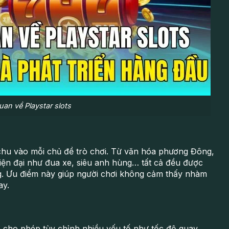
uan về Playstar slots
n chu vào mỗi chủ đề trò chơi. Từ văn hóa phương Đông,
hiện đại như đua xe, siêu anh hùng… tất cả đều được
g. Ưu điểm này giúp người chơi không cảm thấy nhàm
ay.
òn cho phép tùy chỉnh nhiều yếu tố như tốc độ quay,