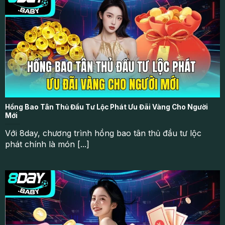
Hồng Bao Tân Thủ Đầu Tư Lộc Phát Ưu Đãi Vàng Cho Người
Mới
Với 8day, chương trình hồng bao tân thủ đầu tư lộc
phát chính là món [...]