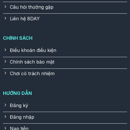
Câu hỏi thường gặp
Liên hệ 8DAY
CHÍNH SÁCH
Điều khoản điều kiện
Chính sách bảo mật
Chơi có trách nhiệm
HƯỚNG DẪN
Đăng ký
Đăng nhập
Nạp tiền