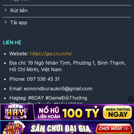
Rút tiền
Tải app
LIÊN HỆ
Website:
https://gia.cn.com/
Địa chỉ: 19 Ngô Nhân Tịnh, Phường 1, Bình Thạnh,
Hồ Chí Minh, Việt Nam
Phone: 097 536 45 31
Email:
esmondburaukin5@gmail.com
Hagtag: #8DAY #GameĐổiThưởng
#CasinoTrựcTuyến #NổHũ8DAY
Copyright 2025 ©
8day