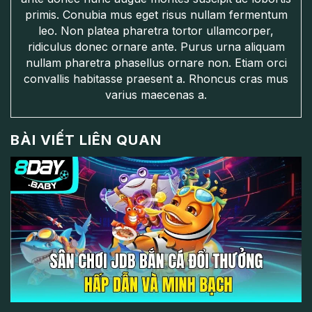
primis. Conubia mus eget risus nullam fermentum
leo. Non platea pharetra tortor ullamcorper,
ridiculus donec ornare ante. Purus urna aliquam
nullam pharetra phasellus ornare non. Etiam orci
convallis habitasse praesent a. Rhoncus cras mus
varius maecenas a.
BÀI VIẾT LIÊN QUAN