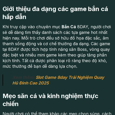
Giới thiệu đa dạng các game bắn cá
hấp dẫn
Khi truy cập vào chuyên mục
Bắn Cá
8DAY, người chơi
sẽ dễ dàng tìm thấy danh sách các tựa game hot nhất
hiện nay. Mỗi trò chơi đều sở hữu đồ họa đặc sắc, âm
thanh sống động và cơ chế thưởng đa dạng. Các game
tại 8DAY được tích hợp tính năng săn Boss, vòng quay
đặc biệt và nhiều mini game kèm theo giúp tăng phần
kịch tính. Tất cả được phân loại rõ ràng theo độ khó,
mức thưởng để bạn dễ dàng lựa chọn.
Xem thêm:
Slot Game 8day Trải Nghiệm Quay
Hũ Đỉnh Cao 2025
Mẹo săn cá và kinh nghiệm thực
chiến
Người chơi có thể tham khảo các mẹo chọn súng, cách