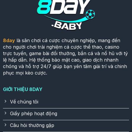
8day
là sân chơi cá cược chuyên nghiệp, mang đến
cho người chơi trải nghiệm cá cược thể thao, casino
trực tuyến, game bài đổi thưởng, bắn cá và nổ hũ với tỷ
lệ hấp dẫn. Hệ thống bảo mật cao, giao dịch nhanh
chóng và hỗ trợ 24/7 giúp bạn yên tâm giải trí và chinh
phục mọi kèo cược.
GIỚI THIỆU 8DAY
Về chúng tôi
Giấy phép hoạt động
Câu hỏi thường gặp