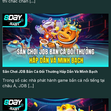
thì chắc chắn [...]
Sân Chơi JDB Bắn Cá Đổi Thưởng Hấp Dẫn Và Minh Bạch
Trong số các nhà phát hành game bắn cá nổi tiếng tại
châu Á, JDB [...]