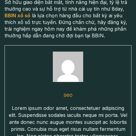
Sở hữu giao diện bắt mắt, tính năng hiện đại, tỷ lệ trả
thưởng cao và sự hỗ trợ từ nhà cái uy tín như 8day,
BBIN xổ số
là lựa chọn hàng đầu cho bất kỳ ai yêu
thích xổ số trực tuyến. Đừng chần chừ, hãy đăng ký,
trải nghiệm ngay hôm nay để khám phá những phần
thưởng hấp dẫn đang chờ đợi bạn tại BBIN.
seo
Lorem ipsum odor amet, consectetuer adipiscing
elit. Suspendisse sodales iaculis neque mi porta. Vel
ante donec nunc augue montes suscipit ac lobortis
primis. Conubia mus eget risus nullam fermentum