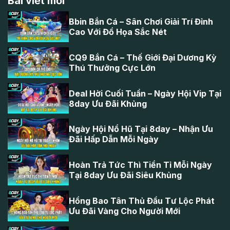
Bài viết mới
Bbin Bắn Cá – Sân Chơi Giải Trí Đỉnh
Cao Với Đồ Họa Sắc Nét
CQ9 Bắn Cá – Thế Giới Đại Dương Kỳ
Thú Thưởng Cực Lớn
Deal Hời Cuối Tuần – Ngày Hội Vip Tại
8day Ưu Đãi Khủng
Ngày Hội Nổ Hũ Tại 8day – Nhận Ưu
Đãi Hấp Dẫn Mỗi Ngày
Hoàn Trả Tức Thì Tiền Tỉ Mỗi Ngày
Tại 8day Ưu Đãi Siêu Khủng
Hồng Bao Tân Thủ Đầu Tư Lộc Phát
Ưu Đãi Vàng Cho Người Mới