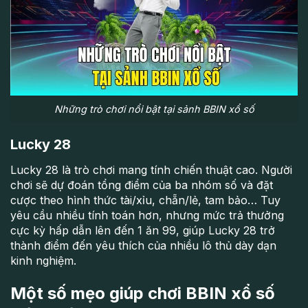
Những trò chơi nổi bật tại sảnh BBIN xổ số
Lucky 28
Lucky 28 là trò chơi mang tính chiến thuật cao. Người
chơi sẽ dự đoán tổng điểm của ba nhóm số và đặt
cược theo hình thức tài/xỉu, chẵn/lẻ, tam bảo… Tuy
yêu cầu nhiều tính toán hơn, nhưng mức trả thưởng
cực kỳ hấp dẫn lên đến 1 ăn 99, giúp Lucky 28 trở
thành điểm đến yêu thích của nhiều lô thủ dày dạn
kinh nghiệm.
Một số mẹo giúp chơi BBIN xổ số