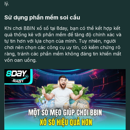
lý.
Sử dụng phần mềm soi cầu
Khi chơi BBIN xổ số tại 8day, bạn có thể kết hợp kết
quả thống kê với phần mềm để tăng độ chính xác và
tự tin hơn với lựa chọn của mình. Tuy nhiên, người
chơi nên chọn các công cụ uy tín, có kiểm chứng rõ
ràng, tránh các phần mềm không đáng tin khiến mất
vốn oan uổng.