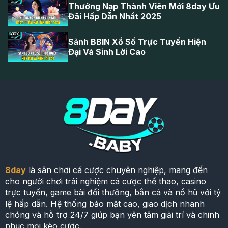
Thưởng Nạp Thành Viên Mới 8day Ưu
Đãi Hấp Dẫn Nhất 2025
Sảnh BBIN Xổ Số Trực Tuyến Hiện
Đại Và Sinh Lời Cao
8day
là sân chơi cá cược chuyên nghiệp, mang đến
cho người chơi trải nghiệm cá cược thể thao, casino
trực tuyến, game bài đổi thưởng, bắn cá và nổ hũ với tỷ
lệ hấp dẫn. Hệ thống bảo mật cao, giao dịch nhanh
chóng và hỗ trợ 24/7 giúp bạn yên tâm giải trí và chinh
phục mọi kèo cược.