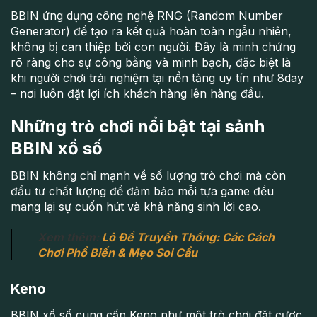
BBIN ứng dụng công nghệ RNG (Random Number
Generator) để tạo ra kết quả hoàn toàn ngẫu nhiên,
không bị can thiệp bởi con người. Đây là minh chứng
rõ ràng cho sự công bằng và minh bạch, đặc biệt là
khi người chơi trải nghiệm tại nền tảng uy tín như 8day
– nơi luôn đặt lợi ích khách hàng lên hàng đầu.
Những trò chơi nổi bật tại sảnh
BBIN xổ số
BBIN không chỉ mạnh về số lượng trò chơi mà còn
đầu tư chất lượng để đảm bảo mỗi tựa game đều
mang lại sự cuốn hút và khả năng sinh lời cao.
Xem thêm:
Lô Đề Truyền Thống: Các Cách
Chơi Phổ Biến & Mẹo Soi Cầu
Keno
BBIN xổ số cung cấp Keno như một trò chơi đặt cược