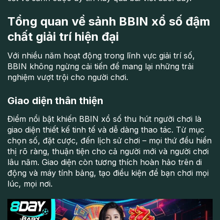
Tổng quan về sảnh BBIN xổ số đậm
chất giải trí hiện đại
Với nhiều năm hoạt động trong lĩnh vực giải trí số,
BBIN không ngừng cải tiến để mang lại những trải
nghiệm vượt trội cho người chơi.
Giao diện thân thiện
Điểm nổi bật khiến BBIN xổ số thu hút người chơi là
giao diện thiết kế tinh tế và dễ dàng thao tác. Từ mục
chọn số, đặt cược, đến lịch sử chơi – mọi thứ đều hiển
thị rõ ràng, thuận tiện cho cả người mới và người chơi
lâu năm. Giao diện còn tương thích hoàn hảo trên di
động và máy tính bảng, tạo điều kiện để bạn chơi mọi
lúc, mọi nơi.