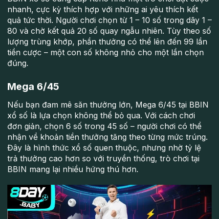
nhanh, cực kỳ thích hợp với những ai yêu thích kết
quả tức thời. Người chơi chọn từ 1 – 10 số trong dãy 1 –
80 và chờ kết quả 20 số quay ngẫu nhiên. Tùy theo số
lượng trùng khớp, phần thưởng có thể lên đến 99 lần
tiền cược – một con số không nhỏ cho một lần chọn
đúng.
Mega 6/45
Nếu bạn đam mê săn thưởng lớn, Mega 6/45 tại BBIN
xổ số là lựa chọn không thể bỏ qua. Với cách chơi
đơn giản, chọn 6 số trong 45 số – người chơi có thể
nhận về khoản tiền thưởng tăng theo từng mức trúng.
Đây là hình thức xổ số quen thuộc, nhưng nhờ tỷ lệ
trả thưởng cao hơn so với truyền thống, trò chơi tại
BBIN mang lại nhiều hứng thú hơn.