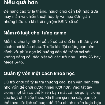
hiệu quả hơn
Để nâng cao tỷ lệ thắng, người chơi cần kết hợp giữa
may mắn và chiến thuật hợp lý và mẹo đơn giản
nhưng hữu ích khi trải nghiệm BBIN xổ số.
Nắm rõ luật chơi từng game
Mỗi trò chơi tại BBIN xổ số có cơ chế tính thưởng và
cách chơi khác nhau. Trước khi đặt cược, bạn nên
dành vài phút đọc kỹ hướng dẫn để tránh sai sót
không đáng có, đặc biệt với các trò như Lucky 28 hay
Mega 6/45.
Quản lý vốn một cách khoa học
Dù trò chơi có tỷ lệ trả thưởng cao, bạn vẫn nên chia
nhỏ vốn để chơi được nhiều lượt hơn. Việc tất tay
trong một lần có thể khiến bạn mất cơ hội gỡ lại trong
các lượt chơi tiếp theo. Khi tham gia nhà cái, bạn có
thể theo dõi lịch sử cược để điều chỉnh chiến lược hợp