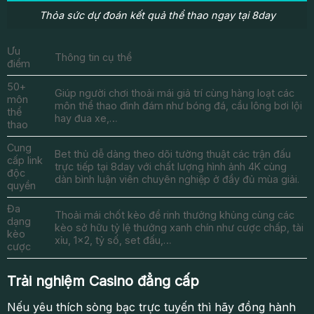
Thỏa sức dự đoán kết quả thể thao ngay tại 8day
Ưu
Thông tin cụ thể
điểm
50+
Giúp người chơi thoải mái giả trí cùng hàng loạt các
môn
môn thể thao đình đám như bóng đá, cầu lông bơi lội
thể
hay đua xe,…
thao
Cung
Bet thủ dễ dàng theo dõi tường thuật các trận đấu
cấp link
trực tiếp tại 8day với chất lượng hình ảnh 4K cùng
độc
dàn bình luận viên chuyên nghiệp ở đầy đủ mùa giải.
quyền
Đa
Thoải mái chốt kèo để rinh thưởng khủng cùng các
dạng
kèo sở hữu tỷ lệ thưởng xanh chín như cược chấp, tài
kèo
xỉu, 1×2, tỷ số, set đấu,…
cược
Trải nghiệm Casino đẳng cấp
Nếu yêu thích sòng bạc trực tuyến thì hãy đồng hành