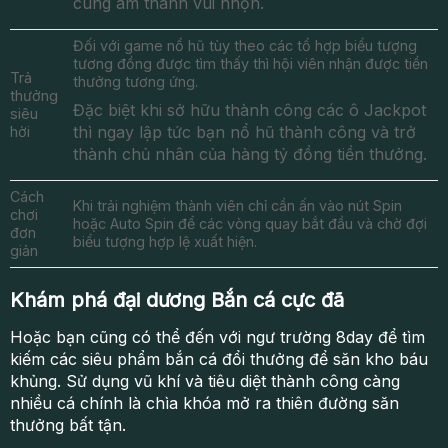
cung âm thanh vui nhộn.
Đối với game nổ hũ tùy theo các tổ hợp biểu tượng
tương đồng được tìm thấy thì hội viên nhận được tiền
Trả
thưởng tương ứng.
thưởng
Đặc biệt khi sở hữu thành công các ô Jackpot
siêu
thì ngay lập tức bạn nổ hũ thành công và trở
hời
thành chủ nhân của hàng tỷ đồng tiền thưởng.
Cách
Khi trải nghiệm thành viên chỉ cần ấn vào nút Spin
chơi
hoặc Auto Spin để các vòng quay bắt đầu và chờ đợi
đơn
biểu tượng hợp lệ xuất hiện.
giản
Khám phá đại dương Bắn cá cực đã
Hoặc bạn cũng có thể đến với ngư trường 8day để tìm
kiếm các siêu phẩm bắn cá đổi thưởng để săn kho báu
khủng. Sử dụng vũ khí và tiêu diệt thành công càng
nhiều cá chính là chìa khóa mở ra thiên đường săn
thưởng bất tận.