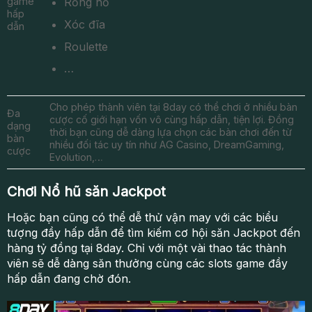
game
Rồng hỗ
hấp
Xóc đĩa
dẫn
Roulette
…
Cho phép thành viên tại 8day có thể chơi ở nhiều bàn
Đa
cược cố giới hạn vốn vô cùng hấp dẫn, tiện lợi. Đồng
dạng
thời bạn cũng dễ dàng lựa chọn các bàn chơi đến từ
bàn
nhiều đối tác uy tín như AG Casino, DreamGaming,
cược
Evolution,…
Chơi Nổ hũ săn Jackpot
Hoặc bạn cũng có thể dễ thử vận may với các biểu
tượng đầy hấp dẫn để tìm kiếm cơ hội săn Jackpot đến
hàng tỷ đồng tại 8day. Chỉ với một vài thao tác thành
viên sẽ dễ dàng săn thưởng cùng các slots game đầy
hấp dẫn đang chờ đón.