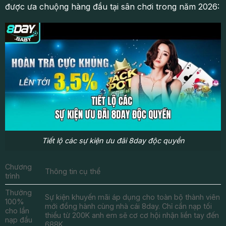
được ưa chuộng hàng đầu tại sân chơi trong năm 2026:
Tiết lộ các sự kiện ưu đãi 8day độc quyền
Chương
Thông tin cụ thể
trình
Thưởng
Sự kiện khuyến mãi áp dụng cho toàn bộ thành viên
100%
mới đồng hành cùng nhà cái 8day. Chỉ cần nạp tối
cho lần
thiểu từ 200K anh em sẽ cơ cơ hội nhận liền tay đến
nạp đầu
688K.