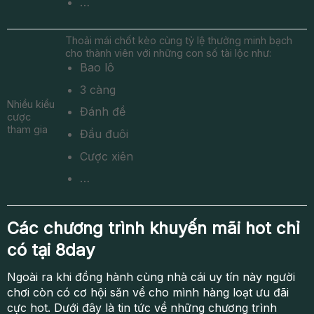
…
Thoải mái chốt kèo cùng tỷ lệ thưởng minh bạch
cho thành viên với những con số tài lộc như:
Bao lô
3 càng
Nhiều kiểu
Đánh đề
cược
tham gia
Đầu đuôi
Cược xiên
…
Các chương trình khuyến mãi hot chỉ
có tại 8day
Ngoài ra khi đồng hành cùng nhà cái uy tín này người
chơi còn có cơ hội săn về cho mình hàng loạt ưu đãi
cực hot. Dưới đây là tin tức về những chương trình