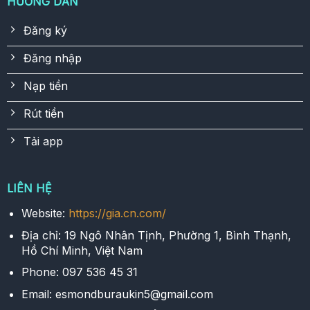
HƯỚNG DẪN
Đăng ký
Đăng nhập
Nạp tiền
Rút tiền
Tải app
LIÊN HỆ
Website:
https://gia.cn.com/
Địa chỉ: 19 Ngô Nhân Tịnh, Phường 1, Bình Thạnh,
Hồ Chí Minh, Việt Nam
Phone: 097 536 45 31
Email:
esmondburaukin5@gmail.com