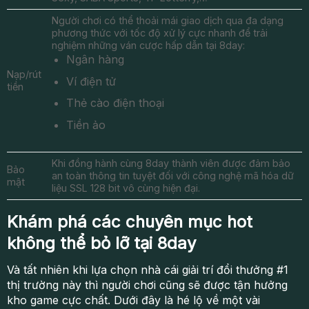
Người chơi có thể thoải mái giao dịch qua đa dạng
phương thức với tốc độ xử lý cực nhanh để trải
nghiệm những ván cược hấp dẫn tại 8day:
Ngân hàng
Nạp/rút
Ví điện tử
tiền
Thẻ cào điện thoại
Tiền ảo
Khi đồng hành cùng 8day thành viên được đảm bảo
Bảo
an toàn thông tin tuyệt đối với công nghệ mã hóa dữ
mật
liệu SSL 128 bit vô cùng hiện đại.
Khám phá các chuyên mục hot
không thể bỏ lỡ tại 8day
Và tất nhiên khi lựa chọn nhà cái giải trí đổi thưởng #1
thị trường này thì người chơi cũng sẽ được tận hưởng
kho game cực chất. Dưới đây là hé lộ về một vài