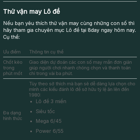
Thử vận may Lô đề
Nếu bạn yêu thích thử vận may cùng những con số thì
hãy tham gia chuyên mục Lô đề tại 8day ngay hôm nay.
Cụ thể:
Ưu điểm
Thông tin cụ thể
Chốt kèo
Giao diện dự đoán các con số may mắn đơn giản
trong
giúp người chơi nhanh chóng chọn và thanh toán
phút mốt
chỉ trong vài ba phút.
Tùy theo sở thích mà bạn sẽ dễ dàng lựa chọn cho
mình các kiểu đánh lô đề sở hữu tỷ lệ ăn lên đến
1:980:
Lô đề 3 miền
Siêu tốc
Đa dạng
hình thức
Mega 6/45
Power 6/55