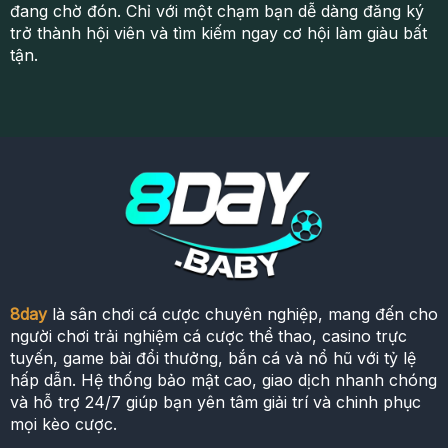
đang chờ đón. Chỉ với một chạm bạn dễ dàng đăng ký
trở thành hội viên và tìm kiếm ngay cơ hội làm giàu bất
tận.
8day
là sân chơi cá cược chuyên nghiệp, mang đến cho
người chơi trải nghiệm cá cược thể thao, casino trực
tuyến, game bài đổi thưởng, bắn cá và nổ hũ với tỷ lệ
hấp dẫn. Hệ thống bảo mật cao, giao dịch nhanh chóng
và hỗ trợ 24/7 giúp bạn yên tâm giải trí và chinh phục
mọi kèo cược.