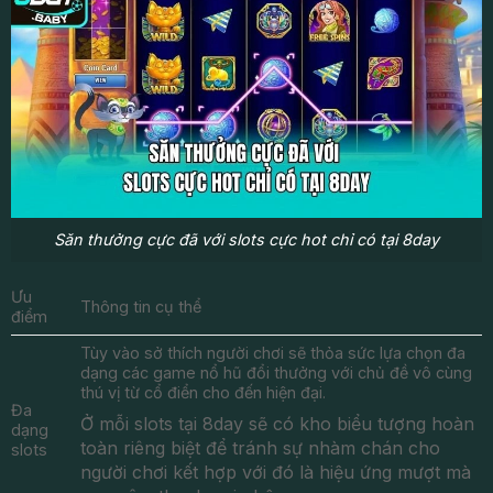
Săn thưởng cực đã với slots cực hot chỉ có tại 8day
Ưu
Thông tin cụ thể
điểm
Tùy vào sở thích người chơi sẽ thỏa sức lựa chọn đa
dạng các game nổ hũ đổi thưởng với chủ đề vô cùng
thú vị từ cổ điển cho đến hiện đại.
Đa
Ở mỗi slots tại 8day sẽ có kho biểu tượng hoàn
dạng
toàn riêng biệt để tránh sự nhàm chán cho
slots
người chơi kết hợp với đó là hiệu ứng mượt mà