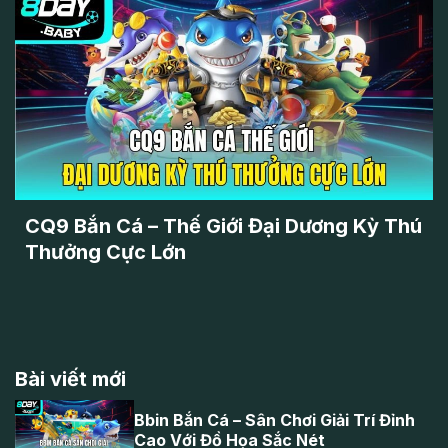
CQ9 Bắn Cá – Thế Giới Đại Dương Kỳ Thú
Thưởng Cực Lớn
Bài viết mới
Bbin Bắn Cá – Sân Chơi Giải Trí Đỉnh
Cao Với Đồ Họa Sắc Nét