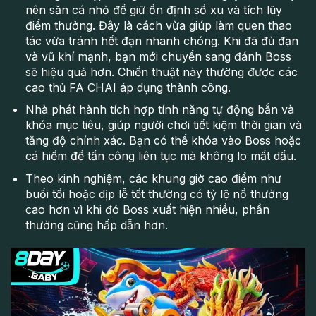
nên săn cá nhỏ để giữ ổn định số xu và tích lũy
điểm thưởng. Đây là cách vừa giúp làm quen thao
tác vừa tránh hết đạn nhanh chóng. Khi đã đủ đạn
và vũ khí mạnh, bạn mới chuyển sang đánh Boss
sẽ hiệu quả hơn. Chiến thuật này thường được các
cao thủ FA CHAI áp dụng thành công.
Nhà phát hành tích hợp tính năng tự động bắn và
khóa mục tiêu, giúp người chơi tiết kiệm thời gian và
tăng độ chính xác. Bạn có thể khóa vào Boss hoặc
cá hiếm để tấn công liên tục mà không lo mất dấu.
Theo kinh nghiệm, các khung giờ cao điểm như
buổi tối hoặc dịp lễ tết thường có tỷ lệ nổ thưởng
cao hơn vì khi đó Boss xuất hiện nhiều, phần
thưởng cũng hấp dẫn hơn.