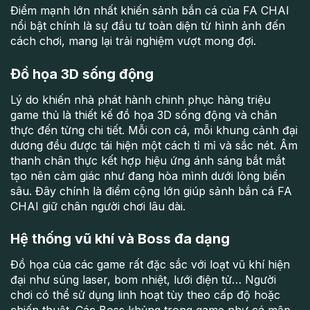
Điểm mạnh lớn nhất khiến sảnh bắn cá của FA CHAI
nổi bật chính là sự đầu tư toàn diện từ hình ảnh đến
cách chơi, mang lại trải nghiệm vượt mong đợi.
Đồ họa 3D sống động
Lý do khiến nhà phát hành chinh phục hàng triệu
game thủ là thiết kế đồ họa 3D sống động và chân
thực đến từng chi tiết. Mỗi con cá, mỗi khung cảnh đại
dương đều được tái hiện một cách tỉ mỉ và sắc nét. Âm
thanh chân thực kết hợp hiệu ứng ánh sáng bắt mắt
tạo nên cảm giác như đang hòa mình dưới lòng biển
sâu. Đây chính là điểm cộng lớn giúp sảnh bắn cá FA
CHAI giữ chân người chơi lâu dài.
Hệ thống vũ khí và Boss đa dạng
Đồ họa của các game rất đặc sắc với loạt vũ khí hiện
đại như súng laser, bom nhiệt, lưới điện tử… Người
chơi có thể sử dụng linh hoạt tùy theo cấp độ hoặc