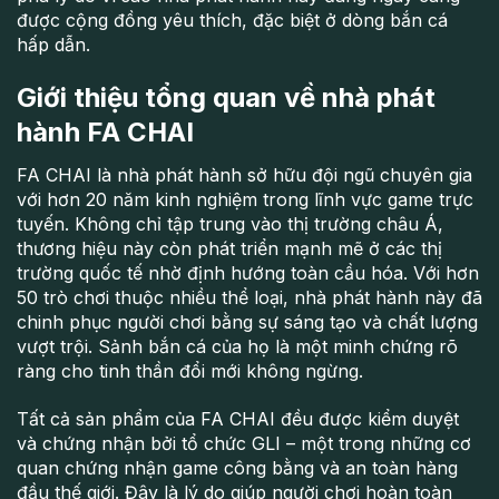
được cộng đồng yêu thích, đặc biệt ở dòng bắn cá
hấp dẫn.
Giới thiệu tổng quan về nhà phát
hành FA CHAI
FA CHAI là nhà phát hành sở hữu đội ngũ chuyên gia
với hơn 20 năm kinh nghiệm trong lĩnh vực game trực
tuyến. Không chỉ tập trung vào thị trường châu Á,
thương hiệu này còn phát triển mạnh mẽ ở các thị
trường quốc tế nhờ định hướng toàn cầu hóa. Với hơn
50 trò chơi thuộc nhiều thể loại, nhà phát hành này đã
chinh phục người chơi bằng sự sáng tạo và chất lượng
vượt trội. Sảnh bắn cá của họ là một minh chứng rõ
ràng cho tinh thần đổi mới không ngừng.
Tất cả sản phẩm của FA CHAI đều được kiểm duyệt
và chứng nhận bởi tổ chức GLI – một trong những cơ
quan chứng nhận game công bằng và an toàn hàng
đầu thế giới. Đây là lý do giúp người chơi hoàn toàn