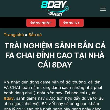
Bỏ
qua
nội
dung
ĐĂNG NHẬP
ĐĂNG KÝ
Trang chủ
»
Bắn cá
TRẢI NGHIỆM SẢNH BẮN CÁ
FA CHAI ĐỈNH CAO TẠI NHÀ
CÁI 8DAY
Khi nhắc đến dòng game bắn cá đổi thưởng, cái tên
FA CHAI luôn nằm trong danh sách những nhà phát
hành đáng chú ý nhất hiện nay. Tại nhà cái uy tín
8day
, sảnh game này được tích hợp đầy đủ và tối ưu
cho người chơi Việt. Bài viết này sẽ cùng bạn khám
phá lý do vì sao nhà phát hành này đang ngày càng