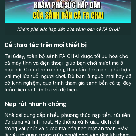
Khám phá sức hấp dẫn của sảnh bắn cá FA CHAI
Dễ thao tác trên mọi thiết bị
Tại 8day, toàn bộ sảnh FA CHAI được tối ưu hóa cho
cả máy tính và điện thoại, giúp bạn chơi mượt mà ở
mọi nơi. Giao diện rõ ràng, thao tác đơn giản, phù hợp
với mọi lứa tuổi người chơi. Dù bạn là người mới hay đã
có kinh nghiệm, quá trình tham gia sảnh bắn cá tại đây
luôn diễn ra trơn tru và dễ hiểu.
Nạp rút nhanh chóng
Nhà cái cung cấp nhiều phương thức nạp tiền, rút tiền
đa dạng và linh hoạt. Hệ thống xử lý giao dịch chỉ
trong vài phút và được mã hóa bảo mật an toàn. Đây
là yếu tố quan trọng giúp người chơi yên tâm khi tham