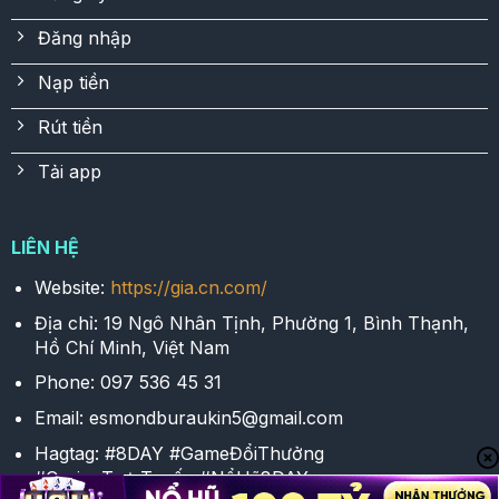
Đăng nhập
Nạp tiền
Rút tiền
Tải app
LIÊN HỆ
Website:
https://gia.cn.com/
Địa chỉ: 19 Ngô Nhân Tịnh, Phường 1, Bình Thạnh,
Hồ Chí Minh, Việt Nam
Phone: 097 536 45 31
Email:
esmondburaukin5@gmail.com
Hagtag: #8DAY #GameĐổiThưởng
#CasinoTrựcTuyến #NổHũ8DAY