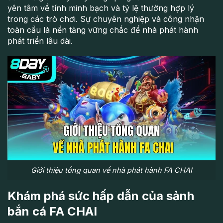
yên tâm về tính minh bạch và tỷ lệ thưởng hợp lý
trong các trò chơi. Sự chuyên nghiệp và công nhận
toàn cầu là nền tảng vững chắc để nhà phát hành
phát triển lâu dài.
Giới thiệu tổng quan về nhà phát hành FA CHAI
Khám phá sức hấp dẫn của sảnh
bắn cá FA CHAI