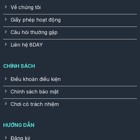
Về chúng tôi
Giấy phép hoạt động
Câu hỏi thường gặp
Liên hệ 8DAY
CHÍNH SÁCH
Điều khoản điều kiện
Chính sách bảo mật
Chơi có trách nhiệm
HƯỚNG DẪN
Đăng ký